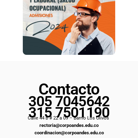
Contacto
305 7045642
315 7501190
Calle 44 b # 22 a 09 – Barrio Los Olivos
rectoria@corpoandes.edu.co
coordinacion@corpoandes.edu.co